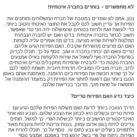
לא מתפשרים – בוחרים בחברה איכותית!
נכון, אתם לא עומדים במטבח של חברת המשלוחים וחותכים את
הפירות אך עדיין חשוב לכם לקבל את התוצר האיכותי והטוב ביותר.
כדי לעשות זאת ולהיות בטוחים שהמשלוח יהיה הכי טרי שאפשר,
חשוב לבחור בחברה איכותית. בדקו האם יש לחברה הנבחרת
המלצות לשירות שהיא מציעה, בדקו מה אומרים עליה לקוחות,
האם הם מרוצים מהשירות שקיבלו, האם הפירות הגיעו אליהם
טריים והאם הם יבחרו בחברה זו שוב. נוסף על כך, תוכלו לבדוק
בפרופיל החברה ואף לשאול את שירות הלקוחות באילו אמצעים
החברה נוקטת כדי להבטיח שהפירות מתקבלים טריים ואיכותיים.
לרוב, חברה מובילה המובילה תדמית חיובית, תשמח לספר לכם
על כך שהיא רוכשת את הפירות ביום ההזמנה, מאחסנת אותם באופן
הטבו ביותר וגם דואגת לחתוך את הפירות רק במעמד ההזמנה! אל
תתפשרו על פחות מכך, מדובר בבריאות שלכם.
כיצד נדע האם הפירות טריים?
הדרך הטובה ביותר לדעת האם משלוח הפירות שלכם הגיע עם
פירות טריים ובשלים היא לבחון את הצבע שלהם. הצבע הוא אחד
האינדיקטורים החשובים ביותר לבשלות הפרי. כך למשל, תותים
צריכים להיות בגוון אדום עמוק, בננות צריכות להיות צהובות מאוד
ולתפוזים בשלים יש צבע כתום עז. נוסף על כך, תוכלו להריח את
הפירות. ניחוח של פרי בשל יורגש מיד באפכם. אמצעי נוסף