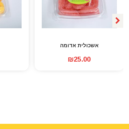
אשכולית אדומה
₪
25.00