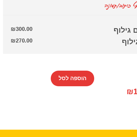
 כיתוב/תמונה
 גילוף
300.00
₪
ילוף
270.00
₪
הוספה לסל
₪1